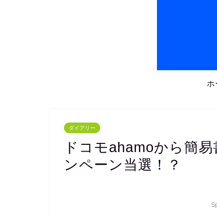
ホ
ダイアリー
ドコモahamoから簡
ンペーン当選！？
S